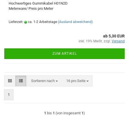
Hochwertiges Gummikabel H01N2D
Meterware/ Preis pro Meter
Lieferzeit:
ca. 1-2 Arbeitstage
(Ausland abweichend)
ab 5,30 EUR
inkl. 19% MwSt. zzgl.
Versand
ZUM ARTIKEL
Sortieren nach
pro Seite
Sortieren nach
16 pro Seite
1
1
bis
1
(von insgesamt
1
)