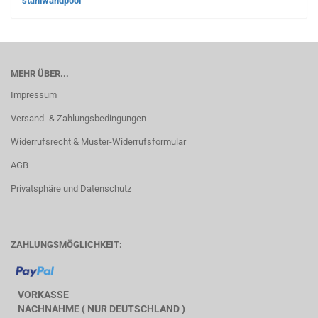
stahlwandpool
MEHR ÜBER...
Impressum
Versand- & Zahlungsbedingungen
Widerrufsrecht & Muster-Widerrufsformular
AGB
Privatsphäre und Datenschutz
ZAHLUNGSMÖGLICHKEIT:
VORKASSE
NACHNAHME ( NUR DEUTSCHLAND )