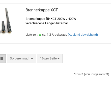
Brennerkappe XCT
Brennerkappe für XCT 200W / 400W
verschiedene Längen lieferbar
Lieferzeit:
ca. 1-2 Arbeitstage
(Ausland abweichend)
Sortieren nach
pro Seite
Sortieren nach
16 pro Seite
1
bis
3
(von insgesamt
3
)