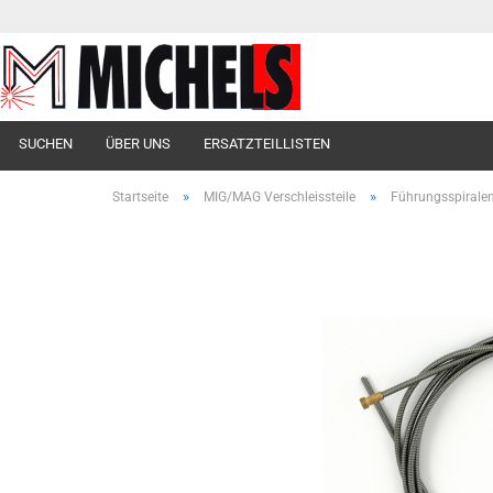
SUCHEN
ÜBER UNS
ERSATZTEILLISTEN
»
»
Startseite
MIG/MAG Verschleissteile
Führungsspirale