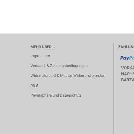
MEHR ÜBER...
ZAHLUN
Impressum
Versand- & Zahlungsbedingungen
VORK
NACHN
Widerrufsrecht & Muster-Widerrufsformular
BARZA
AGB
Privatsphäre und Datenschutz