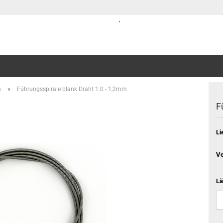
,
»
n
Führungsspirale blank Draht 1.0 - 1,2mm
F
Li
Ve
Lä