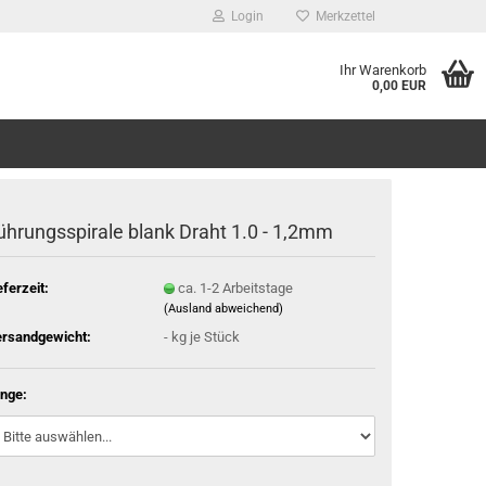
Login
Merkzettel
Ihr Warenkorb
0,00 EUR
ührungsspirale blank Draht 1.0 - 1,2mm
eferzeit:
ca. 1-2 Arbeitstage
(Ausland abweichend)
rsandgewicht:
-
kg je Stück
nge: