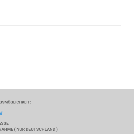
GSMÖGLICHKEIT:
ASSE
AHME ( NUR DEUTSCHLAND )