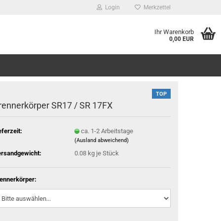
Login
Merkzettel
Ihr Warenkorb
0,00 EUR
TOP
rennerkörper SR17 / SR 17FX
eferzeit:
ca. 1-2 Arbeitstage
(Ausland abweichend)
rsandgewicht:
0.08
kg je Stück
ennerkörper: