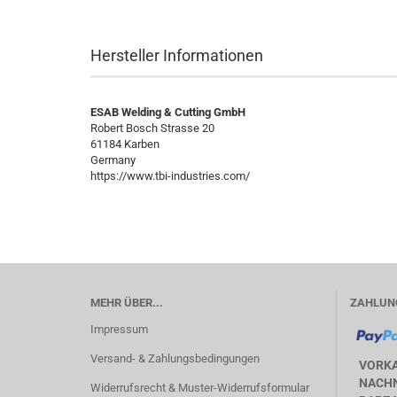
Hersteller Informationen
ESAB Welding & Cutting GmbH
Robert Bosch Strasse 20
61184 Karben
Germany
https://www.tbi-industries.com/
MEHR ÜBER...
ZAHLUN
Impressum
Versand- & Zahlungsbedingungen
VORK
NACHN
Widerrufsrecht & Muster-Widerrufsformular