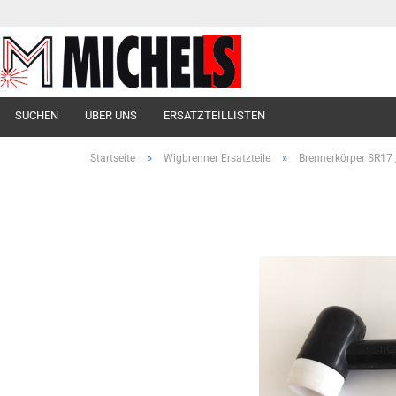
SUCHEN
ÜBER UNS
ERSATZTEILLISTEN
»
»
Startseite
Wigbrenner Ersatzteile
Brennerkörper SR17