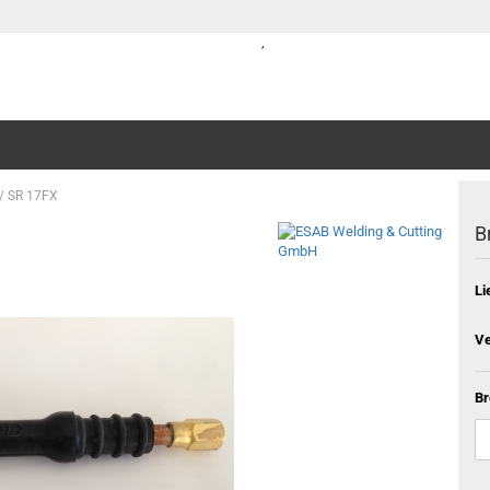
,
 / SR 17FX
B
Li
Ve
Br