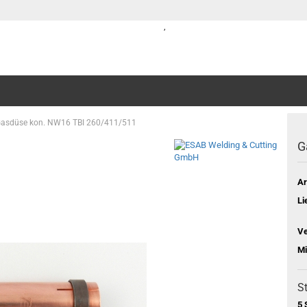
,
asdüse kon. NW16 TBI 260/411/511
G
Ar
Li
Ve
Mi
St
5 