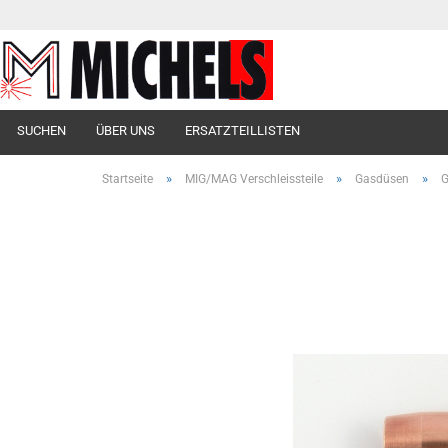
SUCHEN
ÜBER UNS
ERSATZTEILLISTEN
»
»
»
Startseite
MIG/MAG Verschleissteile
Gasdüsen
G