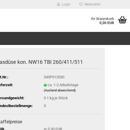
Login
Merkzettel
Ihr Warenkorb
0,00 EUR
asdüse kon. NW16 TBI 260/411/511
t.Nr.:
345P012030
eferzeit:
ca. 1-2 Arbeitstage
(Ausland abweichend)
rsandgewicht:
0.1
kg je Stück
ndestbestellmenge:
5
affelpreise
Stk.
je 5,30 EUR