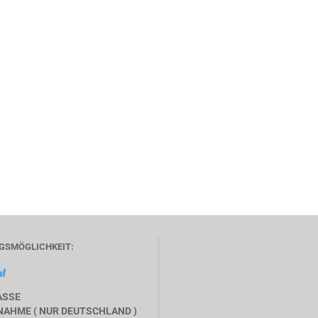
GSMÖGLICHKEIT:
ASSE
AHME ( NUR DEUTSCHLAND )