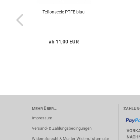
Teflonseele PTFE blau
ab 11,00 EUR
MEHR ÜBER...
ZAHLUN
Impressum
Versand- & Zahlungsbedingungen
VORK
NACHN
Widerrufsrecht & Muster-Widerrufsformular