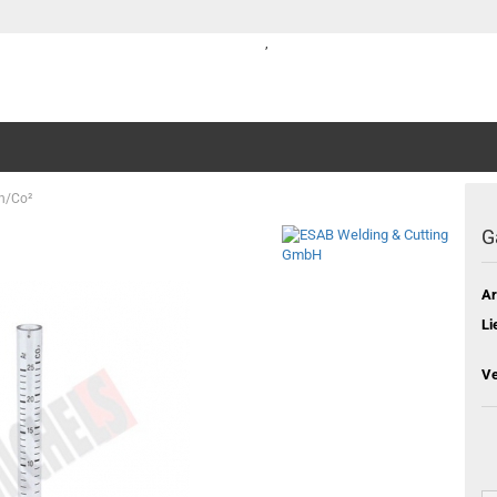
,
n/Co²
G
Ar
Li
Ve