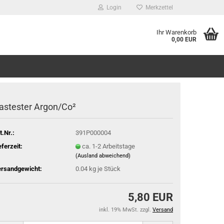
Login
Merkzettel
Ihr Warenkorb
0,00 EUR
astester Argon/Co²
t.Nr.:
391P000004
eferzeit:
ca. 1-2 Arbeitstage
(Ausland abweichend)
rsandgewicht:
0.04
kg je Stück
5,80 EUR
inkl. 19% MwSt. zzgl.
Versand